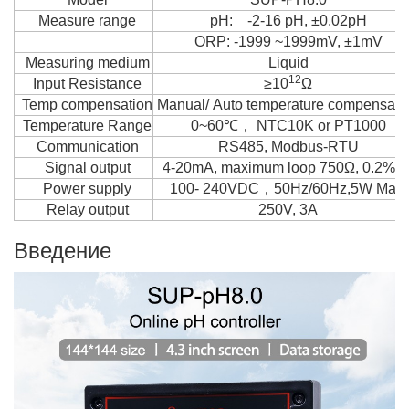
Measure range
pH: -2-16 pH, ±0.02pH
ORP: -1999 ~1999mV, ±1mV
Measuring medium
Liquid
12
Input Resistance
≥10
Ω
Temp compensation
Manual/ Auto temperature compensati
Temperature Range
0~60℃， NTC10K or PT1000
Communication
RS485, Modbus-RTU
Signal output
4-20mA, maximum loop 750Ω, 0.2%F
Power supply
100- 240VDC，50Hz/60Hz,5W Max
Relay output
250V, 3A
Введение