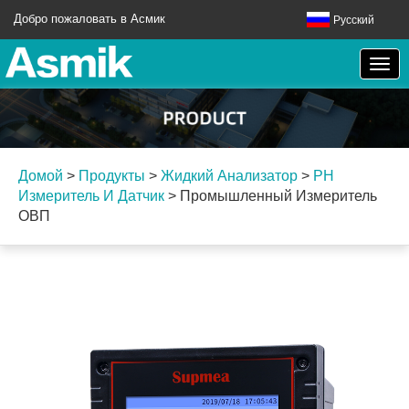
Добро пожаловать в Асмик
Русский
Домой
>
Продукты
>
Жидкий Анализатор
>
PH
Измеритель И Датчик
>
Промышленный Измеритель
ОВП