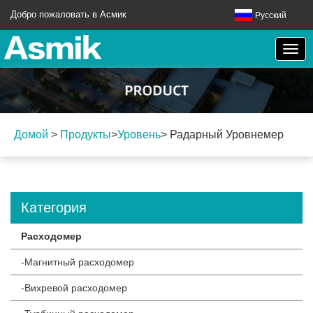
Добро пожаловать в Асмик
Русский
Домой
>
Продукты
>
Уровень
>
Радарный Уровнемер
Категория
Расходомер
-Магнитный расходомер
-Вихревой расходомер