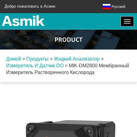
Добро пожаловать в Асмик
Русский
Домой
>
Продукты
>
Жидкий Анализатор
>
Измеритель И Датчик DO
>
MIK-DM2800 Мембранный
Измеритель Растворенного Кислорода