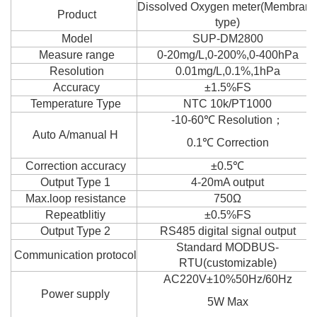
Dissolved Oxygen meter(Membran
Product
type)
Model
SUP-DM2800
Measure range
0-20mg/L,0-200%,0-400hPa
Resolution
0.01mg/L,0.1%,1hPa
Accuracy
±1.5%FS
Temperature Type
NTC 10k/PT1000
-10-60℃ Resolution；
Auto A/manual H
0.1℃ Correction
Correction accuracy
±0.5℃
Output Type 1
4-20mA output
Max.loop resistance
750Ω
Repeatblitiy
±0.5%FS
Output Type 2
RS485 digital signal output
Standard MODBUS-
Communication protocol
RTU(customizable)
AC220V±10%50Hz/60Hz
Power supply
5W Max