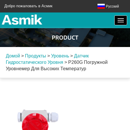
Добро пожаловать в Асмик
Русский
Домой
>
Продукты
>
Уровень
>
Датчик
Гидростатического Уровня
>
P260G Погружной
Уровнемер Для Высоких Температур